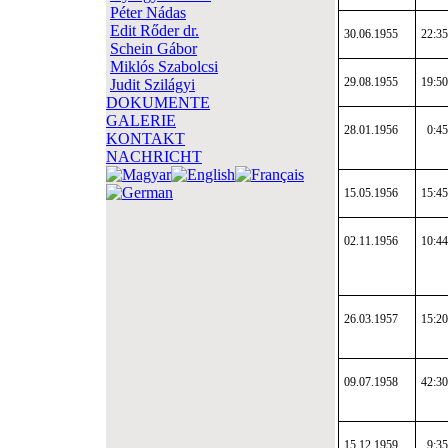
Péter Nádas
Edit Rőder dr.
30.06.1955
22:35
Schein Gábor
Miklós Szabolcsi
29.08.1955
19:50
Judit Szilágyi
DOKUMENTE
GALERIE
28.01.1956
0:45
KONTAKT
NACHRICHT
15.05.1956
15:45
02.11.1956
10:44
26.03.1957
15:20
09.07.1958
42:30
15.12.1959
9:35