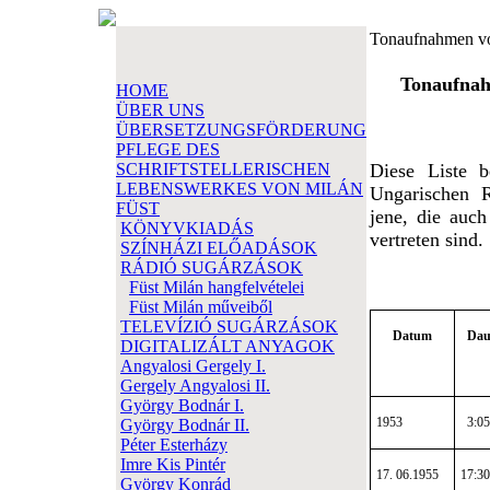
Tonaufnahmen 
Tonaufna
HOME
ÜBER UNS
ÜBERSETZUNGSFÖRDERUNG
PFLEGE DES
SCHRIFTSTELLERISCHEN
Diese Liste b
LEBENSWERKES VON MILÁN
Ungarischen R
FÜST
jene, die auch
KÖNYVKIADÁS
vertreten sind.
SZÍNHÁZI ELŐADÁSOK
RÁDIÓ SUGÁRZÁSOK
Füst Milán hangfelvételei
Füst Milán műveiből
TELEVÍZIÓ SUGÁRZÁSOK
Datum
Dau
DIGITALIZÁLT ANYAGOK
Angyalosi Gergely I.
Gergely Angyalosi II.
György Bodnár I.
1953
3:05
György Bodnár II.
Péter Esterházy
Imre Kis Pintér
17. 06.1955
17:30
György Konrád