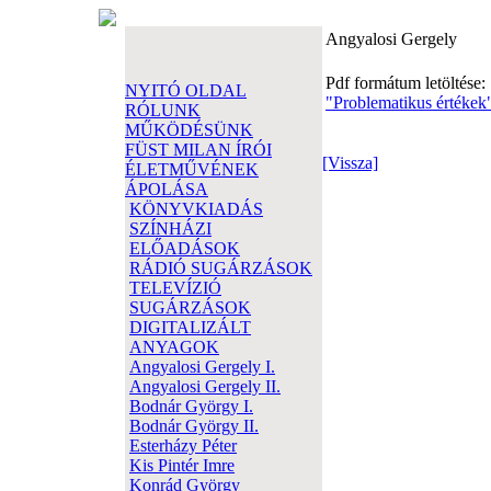
Angyalosi Gergely
Pdf formátum letöltése:
NYITÓ OLDAL
"Problematikus értékek"
RÓLUNK
MŰKÖDÉSÜNK
FÜST MILAN ÍRÓI
[Vissza]
ÉLETMŰVÉNEK
ÁPOLÁSA
KÖNYVKIADÁS
SZÍNHÁZI
ELŐADÁSOK
RÁDIÓ SUGÁRZÁSOK
TELEVÍZIÓ
SUGÁRZÁSOK
DIGITALIZÁLT
ANYAGOK
Angyalosi Gergely I.
Angyalosi Gergely II.
Bodnár György I.
Bodnár György II.
Esterházy Péter
Kis Pintér Imre
Konrád György