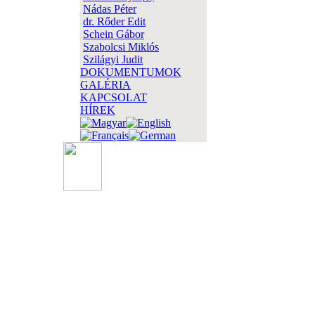
Nádas Péter
dr. Rőder Edit
Schein Gábor
Szabolcsi Miklós
Szilágyi Judit
DOKUMENTUMOK
GALÉRIA
KAPCSOLAT
HÍREK