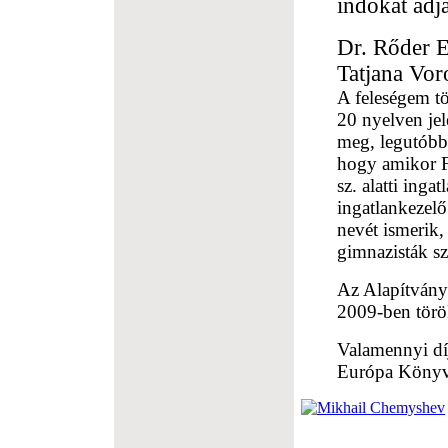
indokát adja
Dr. Rőder Ed
Tatjana Vor
A feleségem tö
20 nyelven jel
meg, legutóbb
hogy amikor Fü
sz. alatti inga
ingatlankezel
nevét ismerik,
gimnazisták s
Az Alapítvány 
2009-ben török
Valamennyi dí
Európa Könyvk