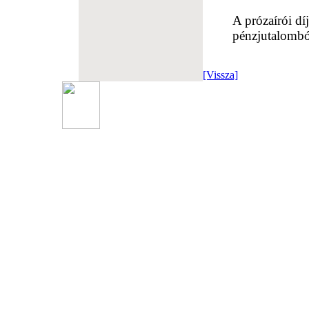
A prózaírói dí
pénzjutalomból
[Vissza]