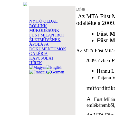
Díjak
Az MTA Füst Mi
NYITÓ OLDAL
odaítélte a 2009
RÓLUNK
MŰKÖDÉSÜNK
Füst Mi
FÜST MILAN ÍRÓI
Füst M
ÉLETMŰVÉNEK
ÁPOLÁSA
DOKUMENTUMOK
Az MTA Füst Milán
GALÉRIA
KAPCSOLAT
2009. évben
F
HÍREK
Hannu L
Tatjana 
műfordítók
A
Füst Milán 
emlékéremből, 
Az MTA Füst M