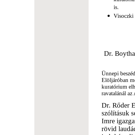
is.
Visoczki 
Dr. Boytha 
Ünnepi beszéde
Elöljáróban m
kuratórium el
ravatalánál a
Dr. Rőder Ed
szólításuk 
Imre igazga
rövid laudá