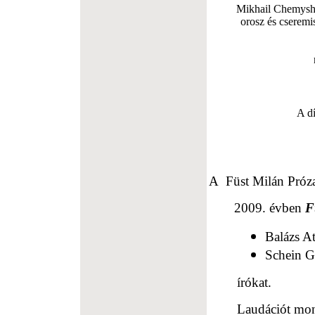
Mikhail Chemys
orosz és cseremi
A dí
A
Füst Milán Próza
2009. évben
F
Balázs At
Schein G
írókat.
Laudációt mon