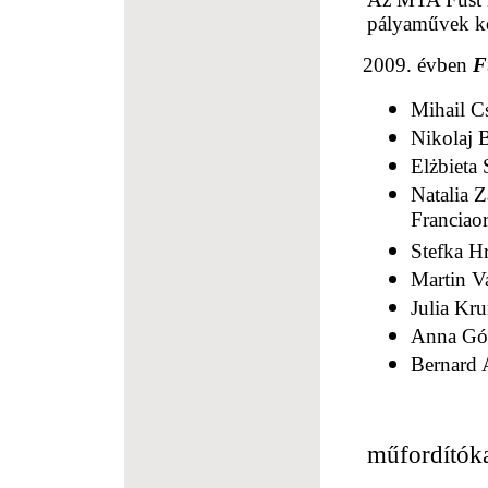
pályaművek k
2009. évben
F
Mihail C
Nikolaj 
Elżbieta
Natalia 
Franciao
Stefka H
Martin Va
Julia Kr
Anna Gór
Bernard 
műfordítóka