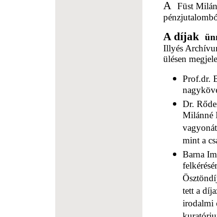
A
Füst Milán
pénzjutalomból
A díjak
ün
Illyés Archívu
ülésen megjel
Prof.dr.
nagyköve
Dr. Rőder
Milánné H
vagyonát 
mint a cs
Barna Im
felkérésé
Ösztöndíj
tett a dí
irodalmi 
kuratóri