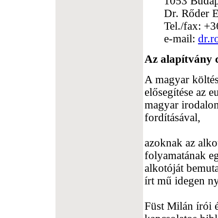
1053 Budape
Dr. Rőder E
Tel./fax: 
e-mail:
dr.
Az alapítvány c
A magyar költés
elősegítése az 
magyar irodalo
fordításával,
azoknak az alko
folyamatának eg
alkotóját bemutat
írt mű idegen n
Füst Milán írói