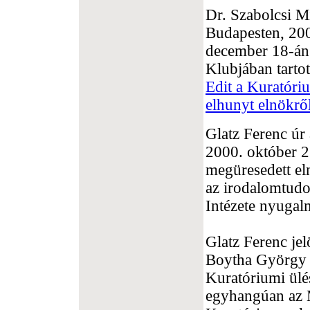
Dr. Szabolcsi M
Budapesten, 200
december 18-á
Klubjában tarto
Edit a Kuratóri
elhunyt elnökről
Glatz Ferenc ú
2000. október 2
megüresedett el
az irodalomtud
Intézete nyugalm
Glatz Ferenc jel
Boytha György é
Kuratóriumi ülé
egyhangúan az 