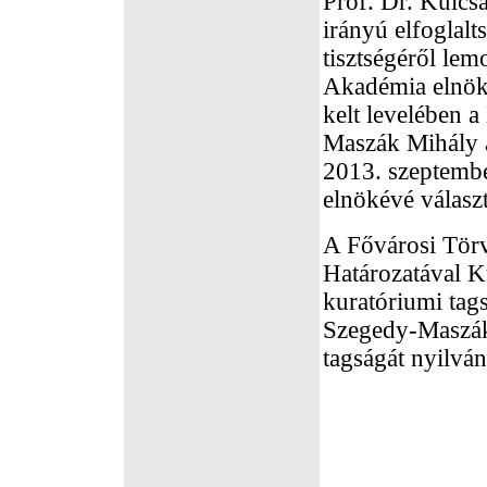
Prof. Dr. Kulcsá
irányú elfoglalt
tisztségéről le
Akadémia elnöke
kelt levelében a
Maszák Mihály a
2013. szeptemb
elnökévé választ
A Fővárosi Tör
Határozatával Ku
kuratóriumi tags
Szegedy-Maszák 
tagságát nyilván