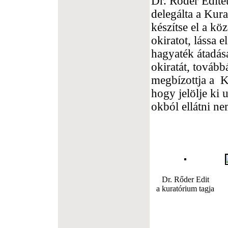
Dr. Rőder Edite
delegálta a Kur
készítse el a kö
okiratot, lássa e
hagyaték átadásá
okiratát, továb
megbízottja a K
hogy jelölje ki 
okból ellátni ne
Dr. Rőder Edit
a kuratórium tagja