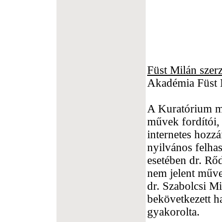
Füst Milán szer
Akadémia Füst M
A Kuratórium me
művek fordítói, 
internetes hozz
nyilvános felha
esetében dr. Rő
nem jelent műve
dr. Szabolcsi M
bekövetkezett h
gyakorolta.