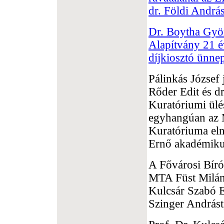
dr. Földi Andrá
Dr. Boytha Györ
Alapítvány 21 é
díjkiosztó ünne
Pálinkás József 
Rőder Edit és dr
Kuratóriumi ülé
egyhangúan az 
Kuratóriuma eln
Ernő akadémiku
A Fővárosi Bíró
MTA Füst Milán 
Kulcsár Szabó E
Szinger Andrást,