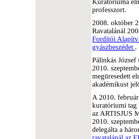
Kuratóriuma eln
professzort.
2008. október 
Ravatalánál 20
Fordítói Alapít
gyászbeszédet
.
Pálinkás Józse
2010. szeptembe
megüresedett eln
akadémikust jelö
A 2010. február
kuratóriumi tag
az ARTISJUS Ma
2010. szeptembe
delegálta a hár
ravatalánál az