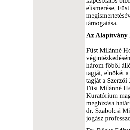
kapcsolatos bib
elismerése, Füs
megismertetésév
támogatása.
Az Alapítvány 
Füst Milánné He
végintézkedésén
három főből áll
tagját, elnökét
tagját a Szerzői
Füst Milánné He
Kuratórium maga
megbízása határ
dr. Szabolcsi M
jogász professz