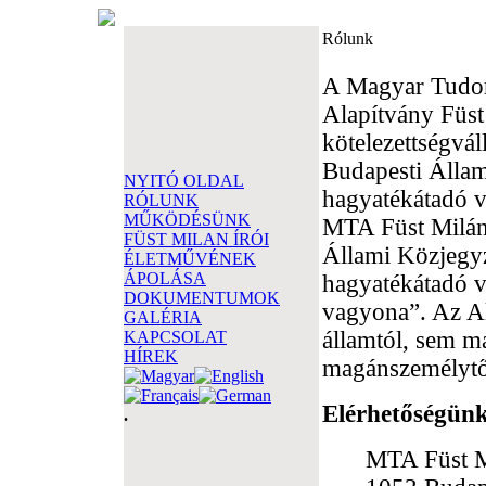
Rólunk
A Magyar Tudom
Alapítvány Füst
kötelezettségvál
Budapesti Állam
NYITÓ OLDAL
hagyatékátadó v
RÓLUNK
MŰKÖDÉSÜNK
MTA Füst Milán 
FÜST MILAN ÍRÓI
Állami Közjegy
ÉLETMŰVÉNEK
ÁPOLÁSA
hagyatékátadó v
DOKUMENTUMOK
vagyona”. Az Al
GALÉRIA
államtól, sem m
KAPCSOLAT
HÍREK
magánszemélytő
Elérhetőségün
.
MTA Füst Mi